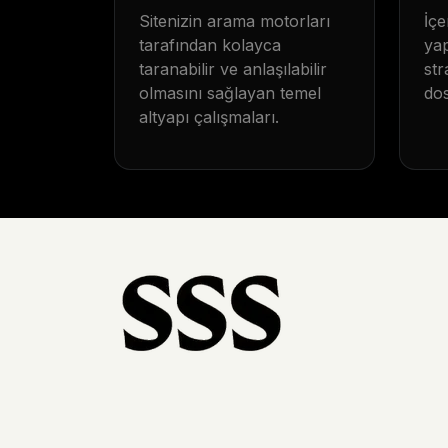
Sitenizin arama motorları
İçe
tarafından kolayca
yap
taranabilir ve anlaşılabilir
str
olmasını sağlayan temel
dos
altyapı çalışmaları.