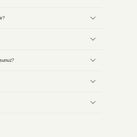
ir?
rsunuz?