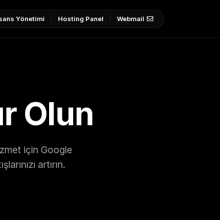
sans Yönetimi
Hosting Panel
Webmail
ur Olun
izmet için Google
larınızı artırın.